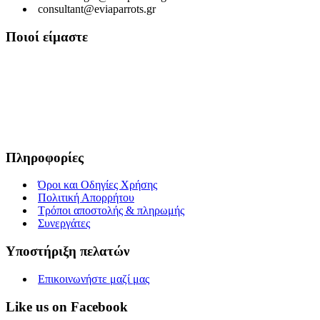
consultant@eviaparrots.gr
Ποιοί είμαστε
Είμαστε μια Ελληνική επιχείρηση που ερευνά διαρκώς και παράγει
προϊόντα υψηλής διατροφικής αξίας και ποιοτικής σίτισης για
κατοικίδια. Σκοπός μας είναι μέσα από τη διαρκή αναζήτηση και
έρευνα, εκμεταλλευόμενοι τις ευεργετικές ιδιότητες των βοτάνων, να
προσφέρουμε στους αγαπημένους μας φίλους τροφές που τους
εξασφαλίζουν υγεία, ευεξία και μακροζωία.
Πληροφορίες
Όροι και Οδηγίες Χρήσης
Πολιτική Απορρήτου
Τρόποι αποστολής & πληρωμής
Συνεργάτες
Υποστήριξη πελατών
Επικοινωνήστε μαζί μας
Like us on Facebook