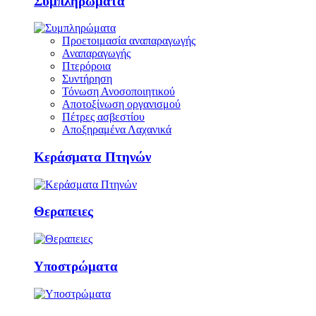
Συμπληρώματα
Προετοιμασία αναπαραγωγής
Αναπαραγωγής
Πτερόροια
Συντήρηση
Τόνωση Ανοσοποιητικού
Αποτοξίνωση οργανισμού
Πέτρες ασβεστίου
Αποξηραμένα Λαχανικά
Κεράσματα Πτηνών
Θεραπειες
Υποστρώματα