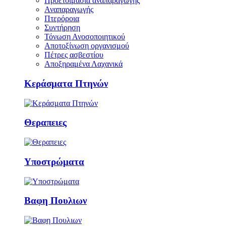
Προετοιμασία αναπαραγωγής
Αναπαραγωγής
Πτερόροια
Συντήρηση
Τόνωση Ανοσοποιητικού
Αποτοξίνωση οργανισμού
Πέτρες ασβεστίου
Αποξηραμένα Λαχανικά
Κεράσματα Πτηνών
Θεραπειες
Υποστρώματα
Βαφη Πουλιων