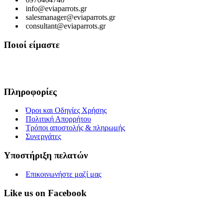
info@eviaparrots.gr
salesmanager@eviaparrots.gr
consultant@eviaparrots.gr
Ποιοί είμαστε
Είμαστε μια Ελληνική επιχείρηση που ερευνά διαρκώς και παράγει προϊ
εκμεταλλευόμενοι τις ευεργετικές ιδιότητες των βοτάνων, να προσφέρ
Πληροφορίες
Όροι και Οδηγίες Χρήσης
Πολιτική Απορρήτου
Τρόποι αποστολής & πληρωμής
Συνεργάτες
Υποστήριξη πελατών
Επικοινωνήστε μαζί μας
Like us on Facebook