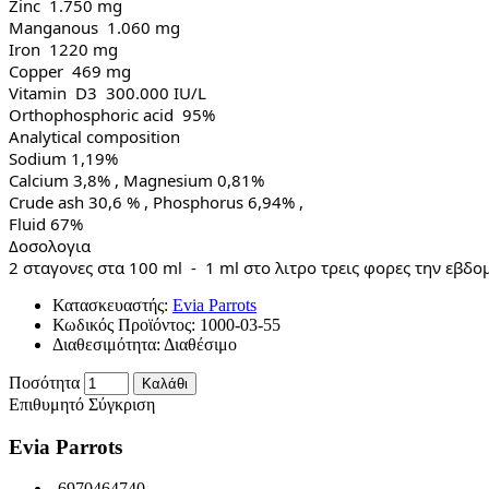
Zinc  1.750 mg
Manganous  1.060 mg
Iron  1220 mg
Copper  469 mg
Vitamin  D3  300.000 IU/L
Orthophosphoric acid  95%
Αnalytical composition
Sodium 1,19%
Calcium 3,8% , Magnesium 0,81%
Crude ash 30,6 % , Phosphorus 6,94% ,
Fluid 67%
Δοσολογια
2 σταγονες στα 100 ml  -  1 ml στο λιτρο τρεις φορες την εβδο
Κατασκευαστής:
Evia Parrots
Κωδικός Προϊόντος:
1000-03-55
Διαθεσιμότητα:
Διαθέσιμο
Ποσότητα
Καλάθι
Επιθυμητό
Σύγκριση
Evia Parrots
6970464740