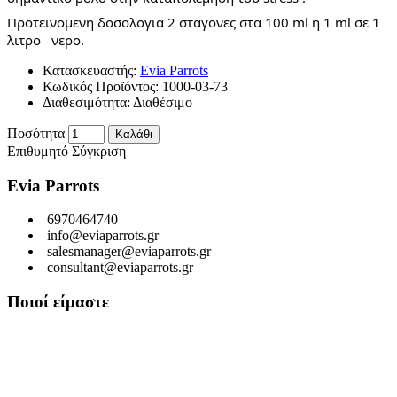
Προτεινομενη δοσολογια 2 σταγονες στα 100 ml η 1 ml σε 1 
λιτρο   νερο.
Κατασκευαστής:
Evia Parrots
Κωδικός Προϊόντος:
1000-03-73
Διαθεσιμότητα:
Διαθέσιμο
Ποσότητα
Καλάθι
Επιθυμητό
Σύγκριση
Evia Parrots
6970464740
info@eviaparrots.gr
salesmanager@eviaparrots.gr
consultant@eviaparrots.gr
Ποιοί είμαστε
Είμαστε μια Ελληνική επιχείρηση που ερευνά διαρκώς και παράγει
προϊόντα υψηλής διατροφικής αξίας και ποιοτικής σίτισης για
κατοικίδια. Σκοπός μας είναι μέσα από τη διαρκή αναζήτηση και
έρευνα, εκμεταλλευόμενοι τις ευεργετικές ιδιότητες των βοτάνων, να