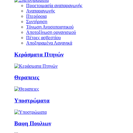
Προετοιμασία αναπαραγωγής
Αναπαραγωγής
Πτερόροια
Συντήρηση
Τόνωση Ανοσοποιητικού
Αποτοξίνωση οργανισμού
Πέτρες ασβεστίου
Αποξηραμένα Λαχανικά
Κεράσματα Πτηνών
Θεραπειες
Υποστρώματα
Βαφη Πουλιων