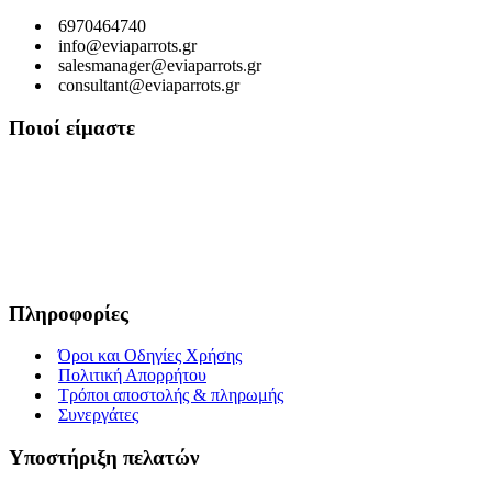
6970464740
info@eviaparrots.gr
salesmanager@eviaparrots.gr
consultant@eviaparrots.gr
Ποιοί είμαστε
Είμαστε μια Ελληνική επιχείρηση που ερευνά διαρκώς και παράγει
προϊόντα υψηλής διατροφικής αξίας και ποιοτικής σίτισης για
κατοικίδια. Σκοπός μας είναι μέσα από τη διαρκή αναζήτηση και
έρευνα, εκμεταλλευόμενοι τις ευεργετικές ιδιότητες των βοτάνων, να
προσφέρουμε στους αγαπημένους μας φίλους τροφές που τους
εξασφαλίζουν υγεία, ευεξία και μακροζωία.
Πληροφορίες
Όροι και Οδηγίες Χρήσης
Πολιτική Απορρήτου
Τρόποι αποστολής & πληρωμής
Συνεργάτες
Υποστήριξη πελατών