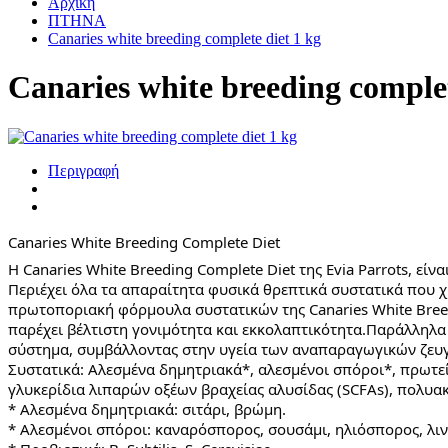
Αρχική
ΠΤΗΝΑ
Canaries white breeding complete diet 1 kg
Canaries white breeding complet
Περιγραφή
Canaries White Breeding Complete Diet
H Canaries White Breeding Complete Diet της Evia Parrots, ε
Περιέχει όλα τα απαραίτητα φυσικά θρεπτικά συστατικά που 
πρωτοποριακή φόρμουλα συστατικών της Canaries White Breed
παρέχει βέλτιστη γονιμότητα και εκκολαπτικότητα.Παράλληλα
σύστημα, συμβάλλοντας στην υγεία των αναπαραγωγικών ζευ
Συστατικά: Αλεσμένα δημητριακά*, αλεσμένοι σπόροι*, πρωτεί
γλυκερίδια λιπαρών οξέων βραχείας αλυσίδας (SCFAs), πολυακό
* Αλεσμένα δημητριακά: σιτάρι, βρώμη.
* Αλεσμένοι σπόροι: καναρόσπορος, σουσάμι, ηλιόσπορος, λ