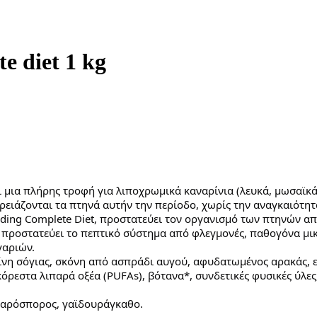
e diet 1 kg
ίναι μια πλήρης τροφή για λιποχρωμικά καναρίνια (λευκά, μωσαϊ
χρειάζονται τα πτηνά αυτήν την περίοδο, χωρίς την αναγκαιό
ing Complete Diet, προστατεύει τον
οργανισμό των πτηνών από
 προστατεύει το πεπτικό σύστημα από φλεγμονές, παθογόνα μικ
γαριών.
νη σόγιας, σκόνη από ασπράδι αυγού, αφυδατωμένος αρακάς, εκ
ρεστα λιπαρά οξέα (PUFAs), βότανα*, συνδετικές φυσικές ύλες,
ιναρόσπορος, γαϊδουράγκαθο.