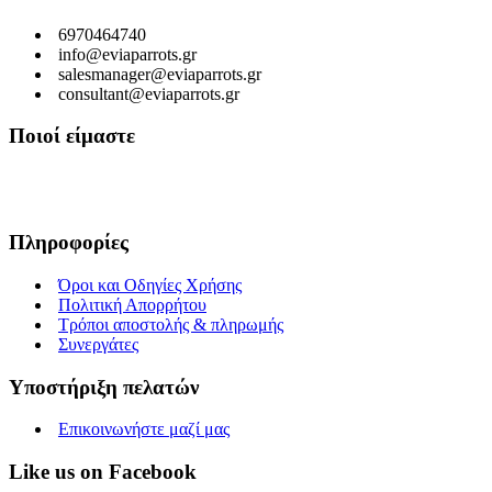
6970464740
info@eviaparrots.gr
salesmanager@eviaparrots.gr
consultant@eviaparrots.gr
Ποιοί είμαστε
Είμαστε μια Ελληνική επιχείρηση που ερευνά διαρκώς και παράγει προϊ
εκμεταλλευόμενοι τις ευεργετικές ιδιότητες των βοτάνων, να προσφέρ
Πληροφορίες
Όροι και Οδηγίες Χρήσης
Πολιτική Απορρήτου
Τρόποι αποστολής & πληρωμής
Συνεργάτες
Υποστήριξη πελατών
Επικοινωνήστε μαζί μας
Like us on Facebook