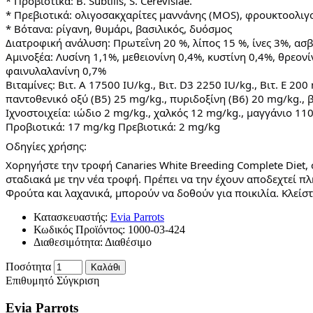
* Προβιοτικά: B. Subtilis, S. Cerevisiae.
* Πρεβιοτικά: ολιγοσακχαρίτες μαννάνης (MOS), φρουκτοολιγο
* Βότανα: ρίγανη, θυμάρι, βασιλικός, δυόσμος
Διατροφική ανάλυση: Πρωτεΐνη 20 %, λίπος 15 %, ίνες 3%, ασβ
Αμινοξέα: Λυσίνη 1,1%, μεθειονίνη 0,4%, κυστίνη 0,4%, θρεονί
φαινυλαλανίνη 0,7%
Βιταμίνες: Βιτ. Α 17500 IU/kg., Βιτ. D3 2250 IU/kg., Βιτ. E 20
παντοθενικό οξύ (Β5) 25 mg/kg., πυριδοξίνη (Β6) 20 mg/kg., 
Ιχνοστοιχεία: ιώδιο 2 mg/kg., χαλκός 12 mg/kg., μαγγάνιο 1
Προβιοτικά: 17 mg/kg Πρεβιοτικά: 2 mg/kg
Οδηγίες χρήσης:
Χορηγήστε την τροφή Canaries White Breeding Complete Diet,
σταδιακά με την νέα τροφή. Πρέπει να την έχουν αποδεχτεί π
Φρούτα και λαχανικά, μπορούν να δοθούν για ποικιλία. Κλείσ
Κατασκευαστής:
Evia Parrots
Κωδικός Προϊόντος:
1000-03-424
Διαθεσιμότητα:
Διαθέσιμο
Ποσότητα
Καλάθι
Επιθυμητό
Σύγκριση
Evia Parrots