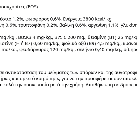
σακχαρίτες (FOS).
έστιο 1,2%, φωσφόρος 0,6%, Ενέργεια 3800 kcal/ kg
νη 0,6%, τρυπτοφάνη 0,2%, βαλίνη 0,6%, αργινίνη 1.1%, γλυκίνη 
0 mg /kg., Βιτ.Κ3 4 mg/kg., Βιτ. C 200 mg., θειαμίνη (Β1) 25 mg/
βιοτίνη (Η ή Β7) 0,60 mg/kg., φολικό οξύ (Β9) 4,5 mg/kg., κυα
10 mg/kg., ψευδάργυρος 120 mg/kg., σελήνιο 0,40 mg/kg., σίδη
 σε αντικατάσταση του μείγματος των σπόρων και της αυγοτροφ
λήρως και αρκετό καιρό πριν, για να την προσφέρεται σαν αποκ
τε καλά την συσκευασία μετά την χρήση. Αποθήκευση σε δροσερ