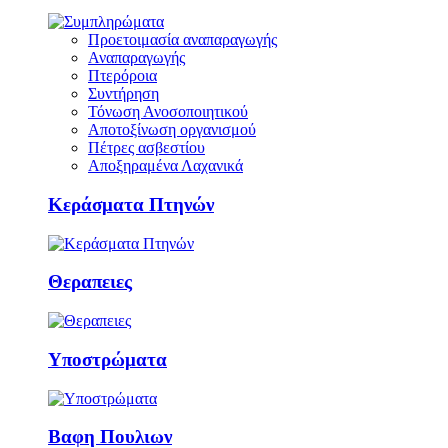
Προετοιμασία αναπαραγωγής
Αναπαραγωγής
Πτερόροια
Συντήρηση
Τόνωση Ανοσοποιητικού
Αποτοξίνωση οργανισμού
Πέτρες ασβεστίου
Αποξηραμένα Λαχανικά
Κεράσματα Πτηνών
Θεραπειες
Υποστρώματα
Βαφη Πουλιων