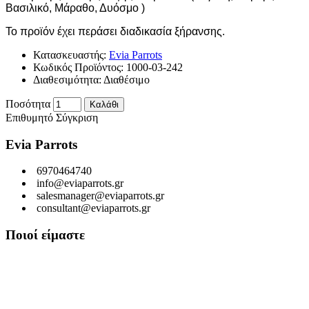
Βασιλικό, Μάραθο, Δυόσμο )
Το προϊόν έχει περάσει διαδικασία ξήρανσης.
Κατασκευαστής:
Evia Parrots
Κωδικός Προϊόντος:
1000-03-242
Διαθεσιμότητα:
Διαθέσιμο
Ποσότητα
Καλάθι
Επιθυμητό
Σύγκριση
Evia Parrots
6970464740
info@eviaparrots.gr
salesmanager@eviaparrots.gr
consultant@eviaparrots.gr
Ποιοί είμαστε
Είμαστε μια Ελληνική επιχείρηση που ερευνά διαρκώς και παράγει
προϊόντα υψηλής διατροφικής αξίας και ποιοτικής σίτισης για
κατοικίδια. Σκοπός μας είναι μέσα από τη διαρκή αναζήτηση και
έρευνα, εκμεταλλευόμενοι τις ευεργετικές ιδιότητες των βοτάνων, να