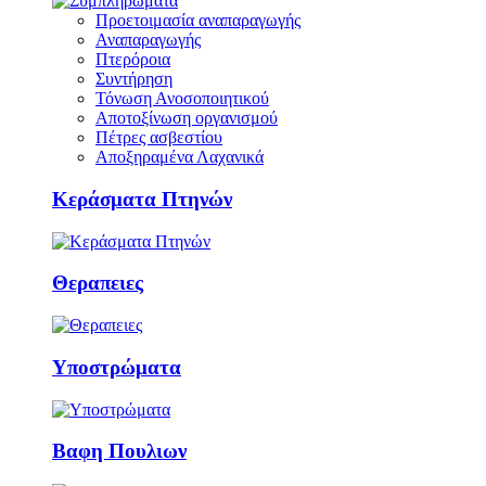
Προετοιμασία αναπαραγωγής
Αναπαραγωγής
Πτερόροια
Συντήρηση
Τόνωση Ανοσοποιητικού
Αποτοξίνωση οργανισμού
Πέτρες ασβεστίου
Αποξηραμένα Λαχανικά
Κεράσματα Πτηνών
Θεραπειες
Υποστρώματα
Βαφη Πουλιων