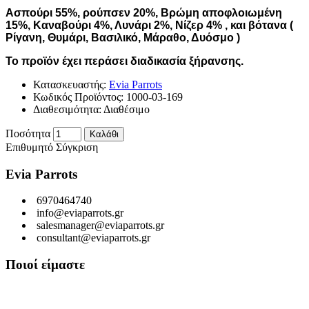
Ασπούρι 55%, ρούπσεν 20%, Βρώμη αποφλοιωμένη
15%, Καναβούρι 4%, Λυνάρι 2%, Νίζερ 4% , και βότανα (
Ρίγανη, Θυμάρι, Βασιλικό, Μάραθο, Δυόσμο )
Το προϊόν έχει περάσει διαδικασία ξήρανσης.
Κατασκευαστής:
Evia Parrots
Κωδικός Προϊόντος:
1000-03-169
Διαθεσιμότητα:
Διαθέσιμο
Ποσότητα
Καλάθι
Επιθυμητό
Σύγκριση
Evia Parrots
6970464740
info@eviaparrots.gr
salesmanager@eviaparrots.gr
consultant@eviaparrots.gr
Ποιοί είμαστε
Είμαστε μια Ελληνική επιχείρηση που ερευνά διαρκώς και παράγει
προϊόντα υψηλής διατροφικής αξίας και ποιοτικής σίτισης για