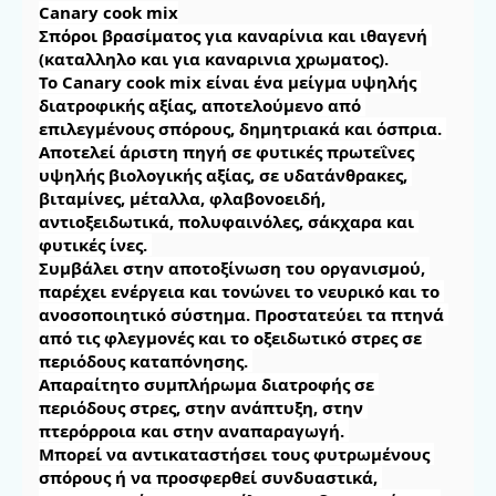
Canary cook mix

Σπόροι βρασίματος για καναρίνια και ιθαγενή 
(καταλληλο και για καναρινια χρωματος).

Το Canary cook mix είναι ένα μείγμα υψηλής 
διατροφικής αξίας, αποτελούμενο από 
επιλεγμένους σπόρους, δημητριακά και όσπρια. 
Αποτελεί άριστη πηγή σε φυτικές πρωτεΐνες 
υψηλής βιολογικής αξίας, σε υδατάνθρακες, 
βιταμίνες, μέταλλα, φλαβονοειδή, 
αντιοξειδωτικά, πολυφαινόλες, σάκχαρα και 
φυτικές ίνες. 

Συμβάλει στην αποτοξίνωση του οργανισμού, 
παρέχει ενέργεια και τονώνει το νευρικό και το 
ανοσοποιητικό σύστημα. Προστατεύει τα πτηνά 
από τις φλεγμονές και το οξειδωτικό στρες σε 
περιόδους καταπόνησης. 

Απαραίτητο συμπλήρωμα διατροφής σε 
περιόδους στρες, στην ανάπτυξη, στην 
πτερόρροια και στην αναπαραγωγή. 

Μπορεί να αντικαταστήσει τους φυτρωμένους 
σπόρους ή να προσφερθεί συνδυαστικά, 