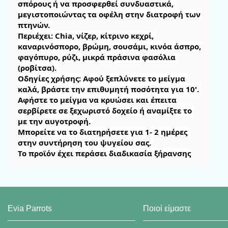
σπόρους ή να προσφερθεί συνδυαστικά, 
μεγιστοποιώντας τα οφέλη στην διατροφή των 
πτηνών. 

Περιέχει: Chia, νίζερ, κίτρινο κεχρί, 
καναρινόσπορο, βρώμη, σουσάμι, κινόα άσπρο, 
φαγόπυρο, ρύζι, μικρά πράσινα φασόλια 
(ροβίτσα). 

Οδηγίες χρήσης: Αφού ξεπλύνετε το μείγμα 
καλά, βράστε την επιθυμητή ποσότητα για 10'. 
Αφήστε το μείγμα να κρυώσει και έπειτα 
σερβίρετε σε ξεχωριστό δοχείο ή αναμίξτε το 
με την αυγοτροφή. 

Μπορείτε να το διατηρήσετε για 1- 2 ημέρες 
στην συντήρηση του ψυγείου σας. 

Το προϊόν έχει περάσει διαδικασία ξήρανσης
Evia Parrots
Ποιοί είμαστε