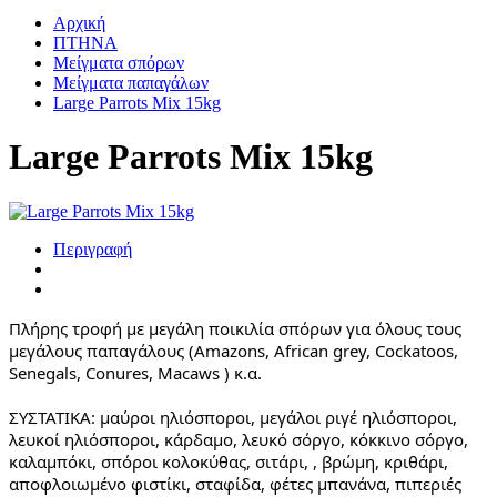
Αρχική
ΠΤΗΝΑ
Μείγματα σπόρων
Μείγματα παπαγάλων
Large Parrots Mix 15kg
Large Parrots Mix 15kg
Περιγραφή
Πλήρης τροφή με μεγάλη ποικιλία σπόρων για όλους τους
μεγάλους παπαγάλους (Αmazons, African grey, Cockatoos,
Senegals, Conures, Macaws ) κ.α.
ΣΥΣΤΑΤΙΚΑ: μαύροι ηλιόσποροι, μεγάλοι ριγέ ηλιόσποροι,
λευκοί ηλιόσποροι, κάρδαμο, λευκό σόργο, κόκκινο σόργο,
καλαμπόκι, σπόροι κολοκύθας, σιτάρι, , βρώμη, κριθάρι,
αποφλοιωμένο φιστίκι, σταφίδα, φέτες μπανάνα, πιπεριές