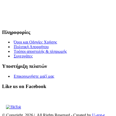
προϊόντα υψηλής διατροφικής αξίας και ποιοτικής σίτισης για
κατοικίδια. Σκοπός μας είναι μέσα από τη διαρκή αναζήτηση και
έρευνα, εκμεταλλευόμενοι τις ευεργετικές ιδιότητες των βοτάνων, να
προσφέρουμε στους αγαπημένους μας φίλους τροφές που τους
εξασφαλίζουν υγεία, ευεξία και μακροζωία.
Πληροφορίες
Όροι και Οδηγίες Χρήσης
Πολιτική Απορρήτου
Τρόποι αποστολής & πληρωμής
Συνεργάτες
Υποστήριξη πελατών
Επικοινωνήστε μαζί μας
Like us on Facebook
© Copyright
2026 | All Rights Reserved - Created by
U-got-e