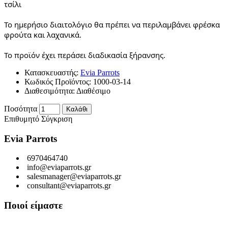
τσίλι
Το ημερήσιο διαιτολόγιο θα πρέπει να περιλαμβάνει φρέσκα
φρούτα και λαχανικά.
Το προϊόν έχει περάσει διαδικασία ξήρανσης.
Κατασκευαστής:
Evia Parrots
Κωδικός Προϊόντος:
1000-03-14
Διαθεσιμότητα:
Διαθέσιμο
Ποσότητα
Καλάθι
Επιθυμητό
Σύγκριση
Evia Parrots
6970464740
info@eviaparrots.gr
salesmanager@eviaparrots.gr
consultant@eviaparrots.gr
Ποιοί είμαστε
Είμαστε μια Ελληνική επιχείρηση που ερευνά διαρκώς και παράγει