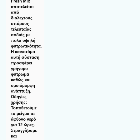
Fresh Μix
αποτελείται
από
διαλεχτούς
σπόρους
τελευταίας
σοδιάς με
πολύ υψηλή
φυτρωτικότητα.
Η καινοτόμα
αυτή σύσταση
προσφέρει
γρήγορο
φύτρωμα
καθώς και
ομοιόμορφη
ανάπτυξη.
Οδηγίες
χρήσης:
Τοποθετούμε
το μείγμα σε
άφθονο νερό
για 12 ώρες.
Στραγγίζουμε
και