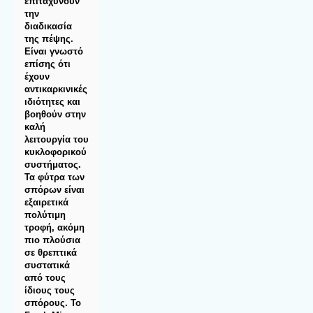
επιταχύνουν
την
διαδικασία
της πέψης.
Είναι γνωστό
επίσης ότι
έχουν
αντικαρκινικές
ιδιότητες και
βοηθούν στην
καλή
λειτουργία του
κυκλοφορικού
συστήματος.
Τα φύτρα των
σπόρων είναι
εξαιρετικά
πολύτιμη
τροφή, ακόμη
πιο πλούσια
σε θρεπτικά
συστατικά
από τους
ίδιους τους
σπόρους. Το