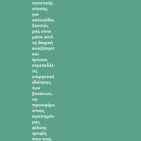
ποιοτικής
σίτισης
για
κατοικίδια.
Σκοπός
μας είναι
μέσα από
τη διαρκή
αναζήτηση
και
έρευνα,
εκμεταλλευόμενοι
τις
ευεργετικές
ιδιότητες
των
βοτάνων,
να
προσφέρουμε
στους
αγαπημένους
μας
φίλους
τροφές
που τους