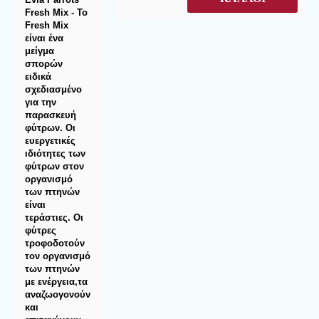
Fresh Mix - Το
Fresh Μix
είναι ένα
μείγμα
σπορών
ειδικά
σχεδιασμένο
για την
παρασκευή
φύτρων. Οι
ευεργετικές
ιδιότητες των
φύτρων στον
οργανισμό
των πτηνών
είναι
τεράστιες. Oι
φύτρες
τροφοδοτούν
τον οργανισμό
των πτηνών
με ενέργεια,τα
αναζωογονούν
και