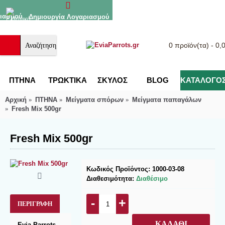
ιασμού
Δημιουργία Λογαριασμού
0 προϊόν(τα) - 0,
ΠΤΗΝΑ
ΤΡΩΚΤΙΚΑ
ΣΚΥΛΟΣ
BLOG
ΚΑΤΑΛΟΓΟΣ
Αρχική
ΠΤΗΝΑ
Μείγματα σπόρων
Μείγματα παπαγάλων
Fresh Mix 500gr
Fresh Mix 500gr
Κωδικός Προϊόντος:
1000-03-08
Διαθεσιμότητα:
Διαθέσιμο
-
+
ΠΕΡΙΓΡΑΦΉ
ΚΑΛΆΘΙ
Evia Parrots