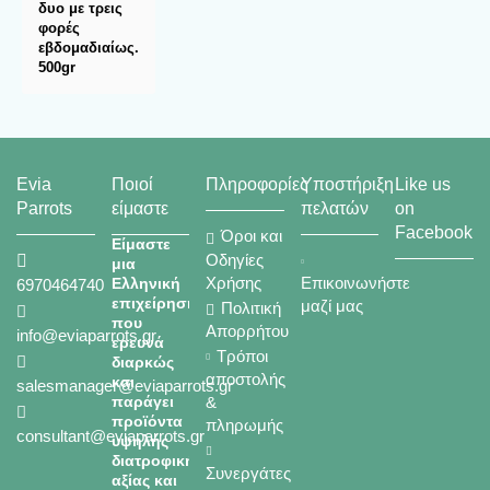
δυο με τρεις
φορές
εβδομαδιαίως.
500gr
Evia
Ποιοί
Πληροφορίες
Υποστήριξη
Like us
Parrots
είμαστε
πελατών
on
Facebook
Όροι και
Είμαστε
Οδηγίες
μια
Χρήσης
Επικοινωνήστε
Ελληνική
6970464740
επιχείρηση
μαζί μας
Πολιτική
που
Απορρήτου
info@eviaparrots.gr
ερευνά
Τρόποι
διαρκώς
αποστολής
και
salesmanager@eviaparrots.gr
παράγει
&
προϊόντα
πληρωμής
consultant@eviaparrots.gr
υψηλής
διατροφικής
Συνεργάτες
αξίας και