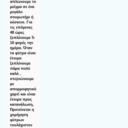
απλώνουμε το
μείγμα σε ένα
μεγάλο
σουρωτήρι ή
κόσκινο. Για
τις επόμενες
48 ώρες
ξεπλένουμε 5-
10 φορές την
ημέρα. Όταν
τα φύτρα είναι
έτοιμα
ξεπλένουμε
πάρα πολύ
καλά ,
στεγνώνουμε
με
απορροφητικό
χαρτί και είναι
έτοιμα προς
κατανάλωση,
Προτείνεται η
χορήγηση
φύτρων
τουλάχιστον