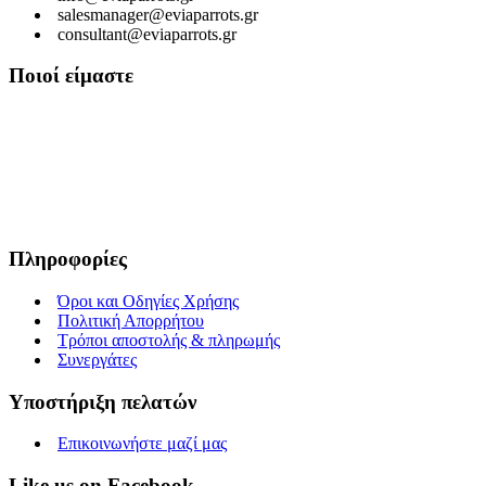
salesmanager@eviaparrots.gr
consultant@eviaparrots.gr
Ποιοί είμαστε
Είμαστε μια Ελληνική επιχείρηση που ερευνά διαρκώς και παράγει
προϊόντα υψηλής διατροφικής αξίας και ποιοτικής σίτισης για
κατοικίδια. Σκοπός μας είναι μέσα από τη διαρκή αναζήτηση και
έρευνα, εκμεταλλευόμενοι τις ευεργετικές ιδιότητες των βοτάνων, να
προσφέρουμε στους αγαπημένους μας φίλους τροφές που τους
εξασφαλίζουν υγεία, ευεξία και μακροζωία.
Πληροφορίες
Όροι και Οδηγίες Χρήσης
Πολιτική Απορρήτου
Τρόποι αποστολής & πληρωμής
Συνεργάτες
Υποστήριξη πελατών
Επικοινωνήστε μαζί μας
Like us on Facebook