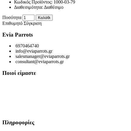
Κωδικός Προϊόντος:
1000-03-79
Διαθεσιμότητα:
Διαθέσιμο
Ποσότητα
Καλάθι
Επιθυμητό
Σύγκριση
Evia Parrots
6970464740
info@eviaparrots.gr
salesmanager@eviaparrots.gr
consultant@eviaparrots.gr
Ποιοί είμαστε
Είμαστε μια Ελληνική επιχείρηση που ερευνά διαρκώς και παράγει
προϊόντα υψηλής διατροφικής αξίας και ποιοτικής σίτισης για
κατοικίδια. Σκοπός μας είναι μέσα από τη διαρκή αναζήτηση και
έρευνα, εκμεταλλευόμενοι τις ευεργετικές ιδιότητες των βοτάνων, να
προσφέρουμε στους αγαπημένους μας φίλους τροφές που τους
εξασφαλίζουν υγεία, ευεξία και μακροζωία.
Πληροφορίες