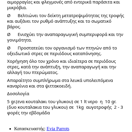
αιμορραγίες και φλεγμονές από εντερικά παράσιτα και 
μικρόβια.   
Ø      Βελτιώνει τον δείκτη μετατρεψιμότητας της τροφής 
και αυξάνει τον ρυθμό ανάπτυξης και το σωματικό 
βάρος. 
Ø      Ενισχύει την αναπαραγωγική συμπεριφορά και την 
γονιμότητα. 
Ø      Προστατεύει τον οργανισμό των πτηνών από το 
οξειδωτικό στρες σε περιόδους καταπόνησης. 
Χορήγηση όλο τον χρόνο και ιδιαίτερα σε περιόδους 
στρες, κατά την ανάπτυξη, την αναπαραγωγή και την 
αλλαγή του πτερώματος. 
Απαραίτητο συμπλήρωμα στα λευκά υπολειπόμενα 
καναρίνια και στα ψιττακοειδή. 
Δοσολογία 
5 gr.(ενα κουταλακι του γλυκου) σε 1 lt νερο  η  10 gr.
(δυο κουταλακια του γλυκου) σε  1kg  αυγοτροφής  2 - 3 
φορές την εβδομάδα
Κατασκευαστής:
Evia Parrots