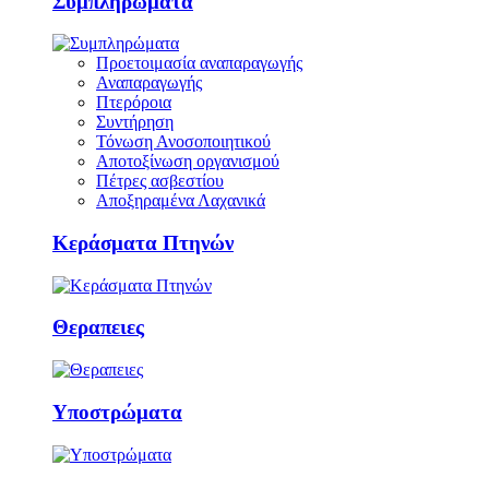
Συμπληρώματα
Προετοιμασία αναπαραγωγής
Αναπαραγωγής
Πτερόροια
Συντήρηση
Τόνωση Ανοσοποιητικού
Αποτοξίνωση οργανισμού
Πέτρες ασβεστίου
Αποξηραμένα Λαχανικά
Κεράσματα Πτηνών
Θεραπειες
Υποστρώματα