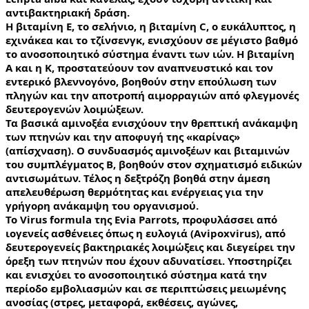
αντιβακτηριακή δράση.
Η βιταμίνη Ε, το σελήνιο, η βιταμίνη C, ο ευκάλυπτος, η 
εχινάκεα και το τζίνσενγκ, ενισχύουν σε μέγιστο βαθμό 
το ανοσοποιητικό σύστημα έναντι των ιών. Η βιταμίνη 
Α και η Κ, προστατεύουν τον αναπνευστικό και τον 
εντερικό βλεννογόνο, βοηθούν στην επούλωση των 
πληγών και την αποτροπή αιμορραγιών από φλεγμονές 
δευτερογενών λοιμώξεων.
Τα βασικά αμινοξέα ενισχύουν την θρεπτική ανάκαμψη 
των πτηνών και την αποφυγή της «καρίνας» 
(απίσχναση). Ο συνδυασμός αμινοξέων και βιταμινών 
του συμπλέγματος Β, βοηθούν στον σχηματισμό ειδικών 
αντισωμάτων. Τέλος η δεξτρόζη βοηθά στην άμεση 
απελευθέρωση θερμότητας και ενέργειας για την 
γρήγορη ανάκαμψη του οργανισμού.
Το Virus formula της Evia Parrots, προφυλάσσει από 
ιογενείς ασθένειες όπως η ευλογιά (Avipoxvirus), από 
δευτερογενείς βακτηριακές λοιμώξεις και διεγείρει την 
όρεξη των πτηνών που έχουν αδυνατίσει. Υποστηρίζει 
και ενισχύει το ανοσοποιητικό σύστημα κατά την 
περίοδο εμβολιασμών και σε περιπτώσεις μειωμένης 
ανοσίας (στρες, μεταφορά, εκθέσεις, αγώνες, 