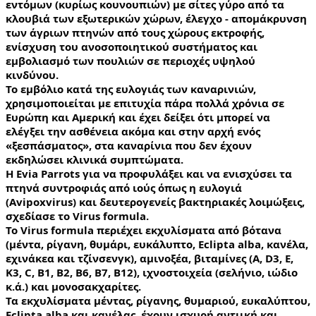
εντόμων (κυρίως κουνουπιών) με σίτες γύρο από τα 
κλουβιά των εξωτερικών χώρων, έλεγχο - απομάκρυνση 
των άγριων πτηνών από τους χώρους εκτροφής, 
ενίσχυση του ανοσοποιητικού συστήματος και 
εμβολιασμό των πουλιών σε περιοχές υψηλού 
κινδύνου.
Το εμβόλιο κατά της ευλογιάς των καναρινιών, 
χρησιμοποιείται με επιτυχία πάρα πολλά χρόνια σε 
Ευρώπη και Αμερική και έχει δείξει ότι μπορεί να 
ελέγξει την ασθένεια ακόμα και στην αρχή ενός 
«ξεσπάσματος», στα καναρίνια που δεν έχουν 
εκδηλώσει κλινικά συμπτώματα.
Η Evia Parrots για να προφυλάξει και να ενισχύσει τα 
πτηνά συντροφιάς από ιούς όπως η ευλογιά 
(Avipoxvirus) και δευτερογενείς βακτηριακές λοιμώξεις, 
σχεδίασε το Virus formula.
Το Virus formula περιέχει εκχυλίσματα από βότανα 
(μέντα, ρίγανη, θυμάρι, ευκάλυπτο, Eclipta alba, κανέλα, 
εχινάκεα και τζίνσενγκ), αμινοξέα, βιταμίνες (A, D3, E, 
K3, C, B1, B2, B6, Β7, B12), ιχνοστοιχεία (σελήνιο, ιώδιο 
κ.ά.) και μονοσακχαρίτες.
Τα εκχυλίσματα μέντας, ρίγανης, θυμαριού, ευκαλύπτου, 
Eclipta alba και κανέλας, έχουν ισχυρή αντιική και 