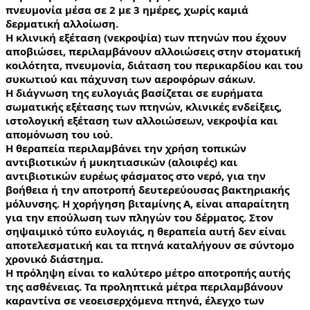
πνευμονία μέσα σε 2 με 3 ημέρες, χωρίς καμιά 
δερματική αλλοίωση.
Η κλινική εξέταση (νεκροψία) των πτηνών που έχουν 
αποβιώσει, περιλαμβάνουν αλλοιώσεις στην στοματική 
κοιλότητα, πνευμονία, διάταση του περικαρδίου και του 
συκωτιού και πάχυνση των αεροφόρων σάκων.
Η διάγνωση της ευλογιάς βασίζεται σε ευρήματα 
σωματικής εξέτασης των πτηνών, κλινικές ενδείξεις, 
ιστολογική εξέταση των αλλοιώσεων, νεκροψία και 
απομόνωση του ιού.
Η θεραπεία περιλαμβάνει την χρήση τοπικών 
αντιβιοτικών ή μυκητιασικών (αλοιφές) και 
αντιβιοτικών ευρέως φάσματος στο νερό, για την 
βοήθεια ή την αποτροπή δευτερεύουσας βακτηριακής 
μόλυνσης. Η χορήγηση βιταμίνης Α, είναι απαραίτητη 
για την επούλωση των πληγών του δέρματος. Στον 
σηψαιμικό τύπο ευλογιάς, η θεραπεία αυτή δεν είναι 
αποτελεσματική και τα πτηνά καταλήγουν σε σύντομο 
χρονικό διάστημα.
Η πρόληψη είναι το καλύτερο μέτρο αποτροπής αυτής 
της ασθένειας. Τα προληπτικά μέτρα περιλαμβάνουν 
καραντίνα σε νεοεισερχόμενα πτηνά, έλεγχο των 