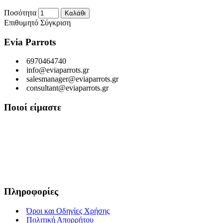
Ποσότητα
Καλάθι
Επιθυμητό
Σύγκριση
Evia Parrots
6970464740
info@eviaparrots.gr
salesmanager@eviaparrots.gr
consultant@eviaparrots.gr
Ποιοί είμαστε
Είμαστε μια Ελληνική επιχείρηση που ερευνά διαρκώς και παράγει
προϊόντα υψηλής διατροφικής αξίας και ποιοτικής σίτισης για
κατοικίδια. Σκοπός μας είναι μέσα από τη διαρκή αναζήτηση και
έρευνα, εκμεταλλευόμενοι τις ευεργετικές ιδιότητες των βοτάνων, να
προσφέρουμε στους αγαπημένους μας φίλους τροφές που τους
εξασφαλίζουν υγεία, ευεξία και μακροζωία.
Πληροφορίες
Όροι και Οδηγίες Χρήσης
Πολιτική Απορρήτου