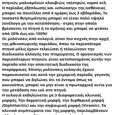
πτηνών, μολυσμένων κλουβιών, ταϊστρών, νερού κτλ.
Η περίοδος εξάπλωσης και «επώασης» της ασθένειας 
μπορεί να ποικίλλει από 4 ημέρες έως 3 εβδομάδες. Το 
ποσοστό θνησιμότητας μπορεί να είναι πολύ υψηλό 
(ανάλογα με την καταπόνηση - στρες στην οποία 
βρίσκεται το πτηνό ή το σμήνος) και μπορεί να φτάσει 
από 20% έως και 100%!
Οι μολύνσεις από ευλογιά, είναι πιο συχνές στην αρχή 
της φθινοπωρινής περιόδου, όπου τα περισσότερα 
πτηνά μόλις έχουν τελειώσει ή τελειώνουν την 
διαδικασία αλλαγής του πτερώματος. Ο οργανισμός των 
περισσότερων πτηνών, είναι καταπονημένος αυτήν την 
περίοδο από την απαιτητική διαδικασία της 
πτερόρροιας. Επίσης μολύνσεις ευλογιάς έχουν 
παρουσιαστεί και κατά την χειμερινή περίοδο, γεγονός 
που μπορεί να δηλώνει ότι τα έντομα όπως τα 
κουνούπια, μπορεί να μην είναι η πρωταρχική αιτία για 
την μετάδοση του ιού στα πτηνά.
Η ευλογιά εκδηλώνεται με 3 διαφορετικές κλινικές 
μορφές. Την δερματική μορφή, την διφθερική μορφή 
(Diphtheritic) και την σηψαιμική μορφή (Viremic). Τα 
κλινικά συμπτώματα του 1ης μορφής, περιλαμβάνουν 