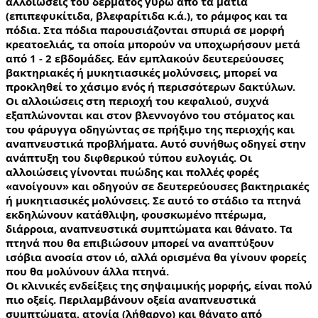
αλλοιώσεις του δέρματος γύρω από τα μάτια 
(επιπεφυκίτιδα, βλεφαρίτιδα κ.ά.), το ράμφος και τα 
πόδια. Στα πόδια παρουσιάζονται σπυριά σε μορφή 
κρεατοελιάς, τα οποία μπορούν να υποχωρήσουν μετά 
από 1 - 2 εβδομάδες. Εάν εμπλακούν δευτερεύουσες 
βακτηριακές ή μυκητιασικές μολύνσεις, μπορεί να 
προκληθεί το χάσιμο ενός ή περισσότερων δακτύλων.
Οι αλλοιώσεις στη περιοχή του κεφαλιού, συχνά 
εξαπλώνονται και στον βλεννογόνο του στόματος και 
του φάρυγγα οδηγώντας σε πρήξιμο της περιοχής και 
αναπνευστικά προβλήματα. Αυτό συνήθως οδηγεί στην 
ανάπτυξη του διφθερικού τύπου ευλογιάς. Οι 
αλλοιώσεις γίνονται πυώδης και πολλές φορές 
«ανοίγουν» και οδηγούν σε δευτερεύουσες βακτηριακές 
ή μυκητιασικές μολύνσεις. Σε αυτό το στάδιο τα πτηνά 
εκδηλώνουν κατάθλιψη, φουσκωμένο πτέρωμα, 
διάρροια, αναπνευστικά συμπτώματα και θάνατο. Τα 
πτηνά που θα επιβιώσουν μπορεί να αναπτύξουν 
ισόβια ανοσία στον ιό, αλλά ορισμένα θα γίνουν φορείς 
που θα μολύνουν άλλα πτηνά.
Οι κλινικές ενδείξεις της σηψαιμικής μορφής, είναι πολύ 
πιο οξείς. Περιλαμβάνουν οξεία αναπνευστικά 
συμπτώματα, ατονία (λήθαργο) και θάνατο από 