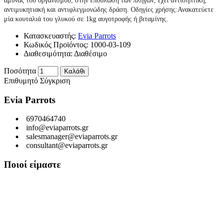
άμυνας του οργανισμού, στην επούλωση των πληγών, έχει αντισηπτική,
αντιμυκητιακή και αντιφλεγμονώδης δράση.
Οδηγίες χρήσης:
Ανακατεύετε
μία κουταλιά του γλυκού σε 1kg αυγοτροφής ή βιταμίνης.
Κατασκευαστής:
Evia Parrots
Κωδικός Προϊόντος:
1000-03-109
Διαθεσιμότητα:
Διαθέσιμο
Ποσότητα
Καλάθι
Επιθυμητό
Σύγκριση
Evia Parrots
6970464740
info@eviaparrots.gr
salesmanager@eviaparrots.gr
consultant@eviaparrots.gr
Ποιοί είμαστε
Είμαστε μια Ελληνική επιχείρηση που ερευνά διαρκώς και παράγει
προϊόντα υψηλής διατροφικής αξίας και ποιοτικής σίτισης για
κατοικίδια. Σκοπός μας είναι μέσα από τη διαρκή αναζήτηση και
έρευνα, εκμεταλλευόμενοι τις ευεργετικές ιδιότητες των βοτάνων, να
προσφέρουμε στους αγαπημένους μας φίλους τροφές που τους