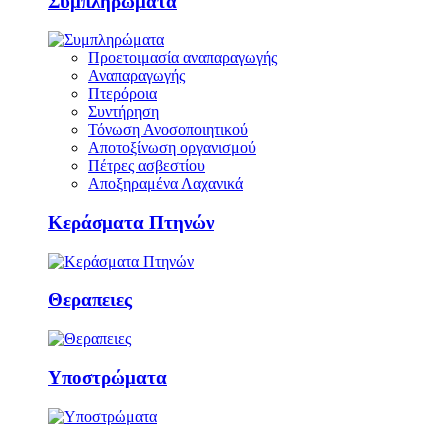
Συμπληρώματα
Προετοιμασία αναπαραγωγής
Αναπαραγωγής
Πτερόροια
Συντήρηση
Τόνωση Ανοσοποιητικού
Αποτοξίνωση οργανισμού
Πέτρες ασβεστίου
Αποξηραμένα Λαχανικά
Κεράσματα Πτηνών
Θεραπειες
Υποστρώματα