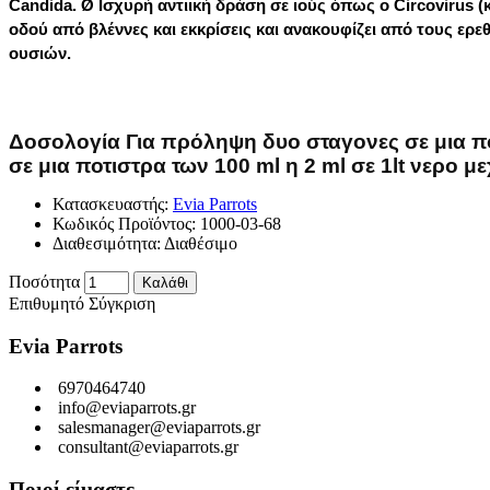
Candida. Ø Ισχυρή αντιική δράση σε ιούς όπως ο Circovirus (
οδού από βλέννες και εκκρίσεις και ανακουφίζει από τους ερ
ουσιών.
Δοσολογία Για πρόληψη δυο σταγονες σε μια ποτ
σε μια ποτιστρα των 100 ml η 2 ml σε 1lt νερο
Κατασκευαστής:
Evia Parrots
Κωδικός Προϊόντος:
1000-03-68
Διαθεσιμότητα:
Διαθέσιμο
Ποσότητα
Καλάθι
Επιθυμητό
Σύγκριση
Evia Parrots
6970464740
info@eviaparrots.gr
salesmanager@eviaparrots.gr
consultant@eviaparrots.gr
Ποιοί είμαστε