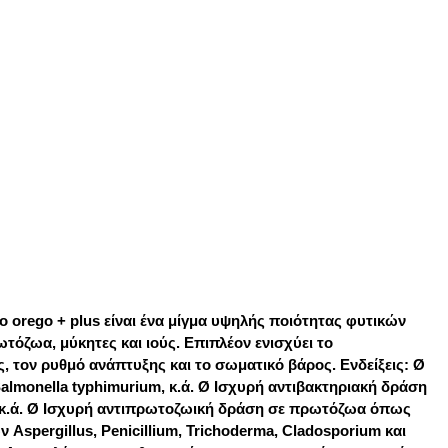
Το orego + plus είναι ένα μίγμα υψηλής ποιότητας φυτικών
τόζωα, μύκητες και ιούς. Επιπλέον ενισχύει το
 τον ρυθμό ανάπτυξης και το σωματικό βάρος. Ενδείξεις: Ø
almonella typhimurium, κ.ά. Ø Ισχυρή αντιβακτηριακή δράση
η) κ.ά. Ø Ισχυρή αντιπρωτοζωική δράση σε πρωτόζωα όπως
ν Aspergillus, Penicillium, Trichoderma, Cladosporium και