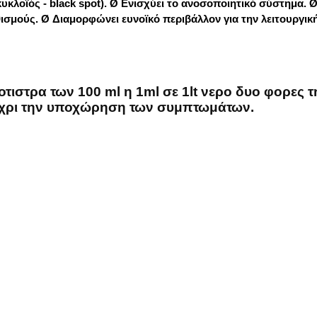
κυκλοϊός - black spot). Ø Ενισχύει το ανοσοποιητικό σύστημα. 
εθισμούς. Ø Διαμορφώνει ευνοϊκό περιβάλλον για την λειτουργι
ιστρα των 100 ml η 1ml σε 1lt νερο δυο φορες τ
 μεχρι την υποχώρηση των συμπτωμάτων.