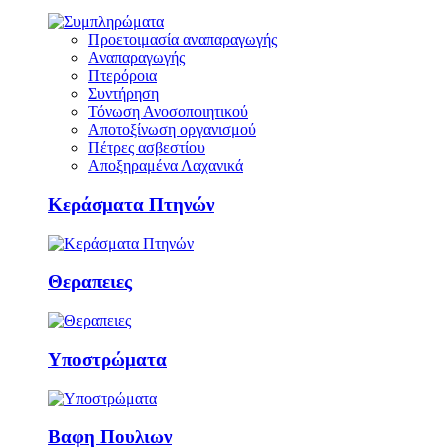
Προετοιμασία αναπαραγωγής
Αναπαραγωγής
Πτερόροια
Συντήρηση
Τόνωση Ανοσοποιητικού
Αποτοξίνωση οργανισμού
Πέτρες ασβεστίου
Αποξηραμένα Λαχανικά
Κεράσματα Πτηνών
Θεραπειες
Υποστρώματα
Βαφη Πουλιων