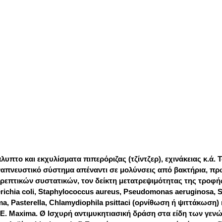
λυπτο και εκχυλίσματα πιπερόριζας (τζίντζερ), εχινάκειας κ.ά. 
ναπνευστικό σύστημα απέναντι σε μολύνσεις από βακτήρια, πρω
επτικών συστατικών, τον δείκτη μετατρεψιμότητας της τροφής,
chia coli, Staphylococcus aureus, Pseudomonas aeruginosa, S
, Pasterella, Chlamydiophila psittaci (ορνίθωση ή ψιττάκωσ
και E. Maxima. Ø Ισχυρή αντιμυκητιασική δράση στα είδη των γενώ