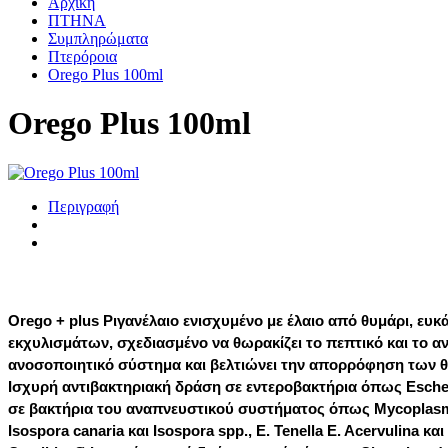
Αρχική
ΠΤΗΝΑ
Συμπληρώματα
Πτερόροια
Orego Plus 100ml
Orego Plus 100ml
Περιγραφή
Orego + plus Ριγανέλαιο ενισχυμένο με έλαιο από θυμάρι, ευκά
εκχυλισμάτων, σχεδιασμένο να θωρακίζει το πεπτικό και το α
ανοσοποιητικό σύστημα και βελτιώνει την απορρόφηση των θρ
Ισχυρή αντιβακτηριακή δράση σε εντεροβακτήρια όπως Escheri
σε βακτήρια του αναπνευστικού συστήματος όπως Mycoplasma
Ιsospora canaria και Isospora spp., E. Tenella E. Acervulina 