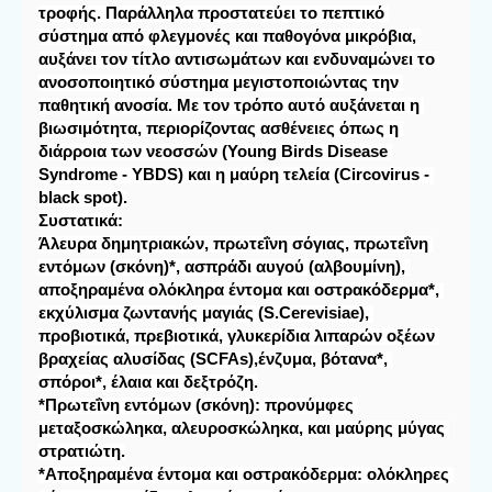
τροφής. Παράλληλα προστατεύει το πεπτικό 
σύστημα από φλεγμονές και παθογόνα μικρόβια, 
αυξάνει τον τίτλο αντισωμάτων και ενδυναμώνει το 
ανοσοποιητικό σύστημα μεγιστοποιώντας την 
παθητική ανοσία. Με τον τρόπο αυτό αυξάνεται η 
βιωσιμότητα, περιορίζοντας ασθένειες όπως η 
διάρροια των νεοσσών (Young Birds Disease 
Syndrome - YBDS) και η μαύρη τελεία (Circovirus - 
Συστατικά:
Άλευρα δημητριακών, πρωτεΐνη σόγιας, πρωτεΐνη 
εντόμων (σκόνη)*, ασπράδι αυγού (αλβουμίνη), 
αποξηραμένα ολόκληρα έντομα και οστρακόδερμα*, 
εκχύλισμα ζωντανής μαγιάς (S.Cerevisiae), 
προβιοτικά, πρεβιοτικά, γλυκερίδια λιπαρών οξέων 
βραχείας αλυσίδας (SCFAs),ένζυμα, βότανα*, 
σπόροι*, έλαια και δεξτρόζη.

*Πρωτεΐνη εντόμων (σκόνη): προνύμφες 
μεταξοσκώληκα, αλευροσκώληκα, και μαύρης μύγας 
στρατιώτη.

*Αποξηραμένα έντομα και οστρακόδερμα: ολόκληρες 