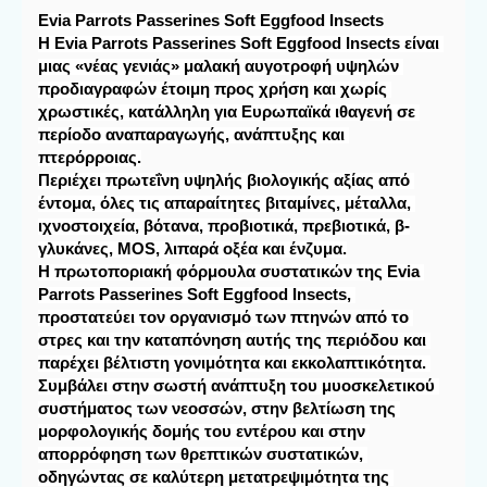
Evia Parrots Passerines Soft Eggfood Insects
H Evia Parrots Passerines Soft Eggfood Insects είναι 
μιας «νέας γενιάς» μαλακή αυγοτροφή υψηλών 
προδιαγραφών 
έτοιμη προς χρήση και χωρίς 
χρωστικές, κατάλληλη για Ευρωπαϊκά ιθαγενή σε 
περίοδο αναπαραγωγής, ανάπτυξης και 
πτερόρροιας.

Περιέχει πρωτεΐνη υψηλής βιολογικής αξίας από 
έντομα, όλες τις απαραίτητες βιταμίνες, μέταλλα, 
ιχνοστοιχεία, βότανα, προβιοτικά, πρεβιοτικά, β-
γλυκάνες, MOS, λιπαρά οξέα και ένζυμα.

Η πρωτοποριακή φόρμουλα συστατικών της Evia 
Parrots Passerines Soft Eggfood Insects, 
προστατεύει τον οργανισμό των πτηνών από το 
στρες και την καταπόνηση αυτής της περιόδου και 
παρέχει βέλτιστη γονιμότητα και εκκολαπτικότητα. 
Συμβάλει στην σωστή ανάπτυξη του μυοσκελετικού 
συστήματος των νεοσσών, στην βελτίωση της 
μορφολογικής δομής του εντέρου και στην 
απορρόφηση των θρεπτικών συστατικών, 
οδηγώντας σε καλύτερη μετατρεψιμότητα της 