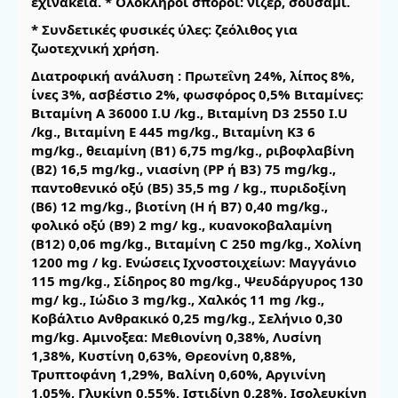
εχινάκεια. * Ολόκληροι σπόροι: νίζερ, σουσάμι.
* Συνδετικές φυσικές ύλες: ζεόλιθος για
ζωοτεχνική χρήση.
Διατροφική ανάλυση : Πρωτεΐνη 24%, λίπος 8%,
ίνες 3%, ασβέστιο 2%, φωσφόρος 0,5% Βιταμίνες:
Βιταμίνη Α 36000 I.U /kg., Bιταμίνη D3 2550 Ι.U
/kg., Βιταμίνη Ε 445 mg/kg., Βιταμίνη Κ3 6
mg/kg., θειαμίνη (Β1) 6,75 mg/kg., ριβοφλαβίνη
(Β2) 16,5 mg/kg., νιασίνη (PP ή Β3) 75 mg/kg.,
παντοθενικό οξύ (Β5) 35,5 mg / kg., πυριδοξίνη
(Β6) 12 mg/kg., βιοτίνη (Η ή Β7) 0,40 mg/kg.,
φολικό οξύ (Β9) 2 mg/ kg., κυανοκοβαλαμίνη
(Β12) 0,06 mg/kg., Bιταμίνη C 250 mg/kg., Χολίνη
1200 mg / kg. Ενώσεις Ιχνοστοιχείων: Μαγγάνιο
115 mg/kg., Σίδηρος 80 mg/kg., Ψευδάργυρος 130
mg/ kg., Ιώδιο 3 mg/kg., Χαλκός 11 mg /kg.,
Κοβάλτιο Ανθρακικό 0,25 mg/kg., Σελήνιο 0,30
mg/kg. Αμινοξεα: Μεθιονίνη 0,38%, Λυσίνη
1,38%, Κυστίνη 0,63%, Θρεονίνη 0,88%,
Τρυπτοφάνη 1,29%, Βαλίνη 0,60%, Αργινίνη
1,05%, Γλυκίνη 0,55%, Ιστιδίνη 0,28%, Ισολευκίνη