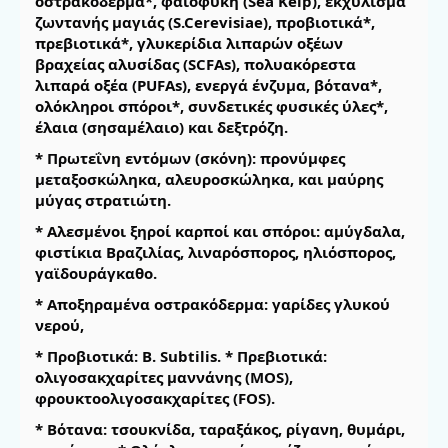
οστρακόδερμα*, φαιοφύκη (Sea Kelp), εκχύλισμα
ζωντανής μαγιάς (S.Cerevisiae), προβιοτικά*,
πρεβιοτικά*, γλυκερίδια λιπαρών οξέων
βραχείας αλυσίδας (SCFAs), πολυακόρεστα
λιπαρά οξέα (PUFAs), ενεργά ένζυμα, βότανα*,
ολόκληροι σπόροι*, συνδετικές φυσικές ύλες*,
έλαια (σησαμέλαιο) και δεξτρόζη.
* Πρωτεΐνη εντόμων (σκόνη): προνύμφες
μεταξοσκώληκα, αλευροσκώληκα, και μαύρης
μύγας στρατιώτη.
* Αλεσμένοι ξηροί καρποί και σπόροι: αμύγδαλα,
φιστίκια Βραζιλίας, λιναρόσπορος, ηλιόσπορος,
γαϊδουράγκαθο.
* Αποξηραμένα οστρακόδερμα: γαρίδες γλυκού
νερού,
* Προβιοτικά: B. Subtilis. * Πρεβιοτικά:
ολιγοσακχαρίτες μαννάνης (MOS),
φρουκτοολιγοσακχαρίτες (FOS).
* Βότανα: τσουκνίδα, ταραξάκος, ρίγανη, θυμάρι,