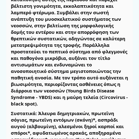
βέλτιστη γονιμότητα, εκκολαπτικότητα και
λαμπερό φτέρωμα. Συμβάλει στην σωστή
ανάπτυξη του μυοσκελετικού συστήματος των
νεοσσών, στην βελτίωση της μορφολογικής
δομής του εντέρου και στην απορρόφηση των
θρεπτικών συστατικών, οδηγώντας σε καλύτερη
μετατρεψιμότητα της τροφής. Παράλληλα
προστατεύει το πεπτικό σύστημα από φλεγμονές
και παθογόνα μικρόβια, αυξάνει τον τίτλο
αντισωμάτων και ενδυναμώνει το
ανοσοποιητικό σύστημα μεγιστοποιώντας την
παθητική ανοσία. Με τον τρόπο αυτό αυξάνεται η
βιωσιμότητα, περιορίζοντας ασθένειες όπως η
διάρροια των νεοσσών (Young Birds Disease
Syndrome - YBDS) και η μαύρη τελεία (Circovirus -
black spot).
Συστατικά: Άλευρα δημητριακών, πρωτεΐνη
σόγιας, πρωτεΐνη εντόμων (σκόνη)*, ασπράδι
αυγού (αλβουμίνη), αλεσμένοι ξηροί καρποί και
σπόροι*, αφυδατωμένος αρακάς, αποξηραμένα