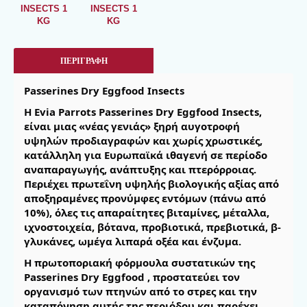
ΠΕΡΙΓΡΑΦΉ
Passerines Dry Eggfood Insects
H Evia Parrots Passerines Dry Eggfood Insects,
είναι μιας «νέας γενιάς» ξηρή αυγοτροφή
υψηλών προδιαγραφών και χωρίς χρωστικές,
κατάλληλη για Ευρωπαϊκά ιθαγενή σε περίοδο
αναπαραγωγής, ανάπτυξης και πτερόρροιας.
Περιέχει πρωτεΐνη υψηλής βιολογικής αξίας από
αποξηραμένες προνύμφες εντόμων (πάνω από
10%), όλες τις απαραίτητες βιταμίνες, μέταλλα,
ιχνοστοιχεία, βότανα, προβιοτικά, πρεβιοτικά, β-
γλυκάνες, ωμέγα λιπαρά οξέα και ένζυμα.
Η πρωτοποριακή
φόρμουλα συστατικών της
Passerines Dry Eggfood , προστατεύει τον
οργανισμό των πτηνών από το στρες και την
καταπόνηση αυτής της περιόδου και παρέχει