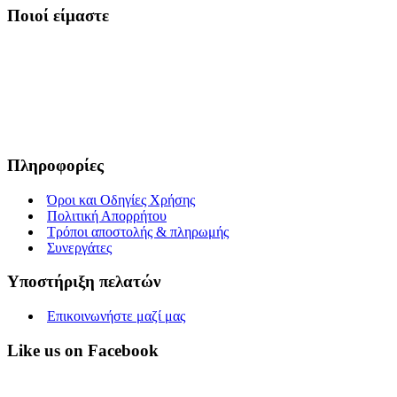
Ποιοί είμαστε
Είμαστε μια Ελληνική επιχείρηση που ερευνά διαρκώς και παράγει
προϊόντα υψηλής διατροφικής αξίας και ποιοτικής σίτισης για
κατοικίδια. Σκοπός μας είναι μέσα από τη διαρκή αναζήτηση και
έρευνα, εκμεταλλευόμενοι τις ευεργετικές ιδιότητες των βοτάνων, να
προσφέρουμε στους αγαπημένους μας φίλους τροφές που τους
εξασφαλίζουν υγεία, ευεξία και μακροζωία.
Πληροφορίες
Όροι και Οδηγίες Χρήσης
Πολιτική Απορρήτου
Τρόποι αποστολής & πληρωμής
Συνεργάτες
Υποστήριξη πελατών
Επικοινωνήστε μαζί μας
Like us on Facebook