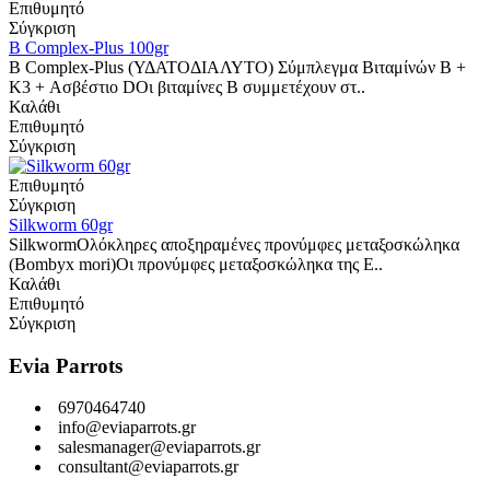
Επιθυμητό
Σύγκριση
B Complex-Plus 100gr
B Complex-Plus (ΥΔΑΤΟΔΙΑΛΥΤΟ) Σύμπλεγμα Βιταμίνών Β +
Κ3 + Aσβέστιο DΟι βιταμίνες Β συμμετέχουν στ..
Καλάθι
Επιθυμητό
Σύγκριση
Επιθυμητό
Σύγκριση
Silkworm 60gr
SilkwormΟλόκληρες αποξηραμένες προνύμφες μεταξοσκώληκα
(Bombyx mori)Οι προνύμφες μεταξοσκώληκα της E..
Καλάθι
Επιθυμητό
Σύγκριση
Evia Parrots
6970464740
info@eviaparrots.gr
salesmanager@eviaparrots.gr
consultant@eviaparrots.gr