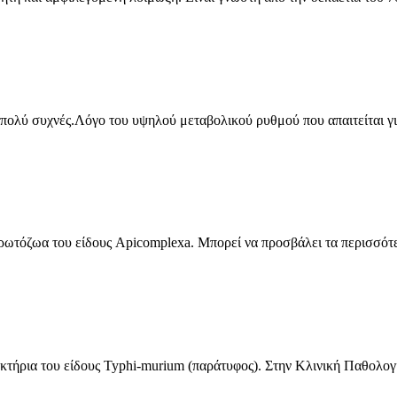
πολύ συχνές.Λόγο του υψηλού μεταβολικού ρυθμού που απαιτείται για 
πρωτόζωα του είδους Apicomplexa. Μπορεί να προσβάλει τα περισσότερ
τήρια του είδους Typhi-murium (παράτυφος). Στην Kλινική Παθολογί