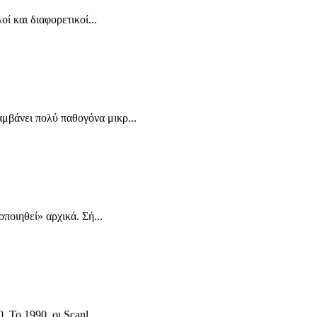
ί και διαφορετικοί...
μβάνει πολύ παθογόνα μικρ...
ποιηθεί» αρχικά. Σή...
 Το 1990, οι Scanl...