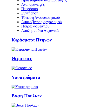
Προετοιμασία αναπαραγωγής
Αναπαραγωγής
Πτερόροια
Συντήρηση
Τόνωση Ανοσοποιητικού
Αποτοξίνωση οργανισμού
Πέτρες ασβεστίου
Αποξηραμένα Λαχανικά
Κεράσματα Πτηνών
Θεραπειες
Υποστρώματα
Βαφη Πουλιων