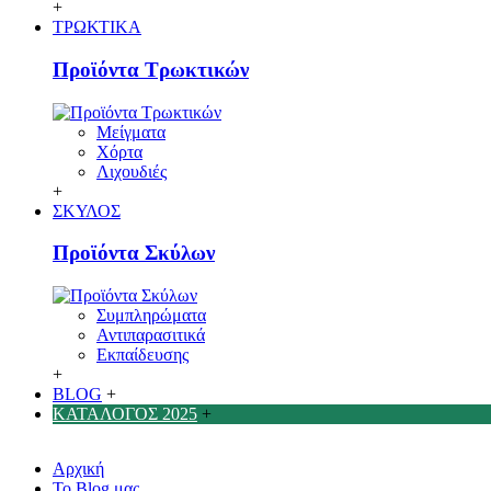
+
ΤΡΩΚΤΙΚΑ
Προϊόντα Τρωκτικών
Μείγματα
Χόρτα
Λιχουδιές
+
ΣΚΥΛΟΣ
Προϊόντα Σκύλων
Συμπληρώματα
Αντιπαρασιτικά
Εκπαίδευσης
+
BLOG
+
ΚΑΤΑΛΟΓΟΣ 2025
+
Αρχική
Το Blog μας