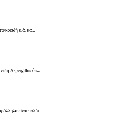
τακοειδή κ.ά. κα...
ίδη Aspergillus όπ...
ράλληλα είναι πολύτ...