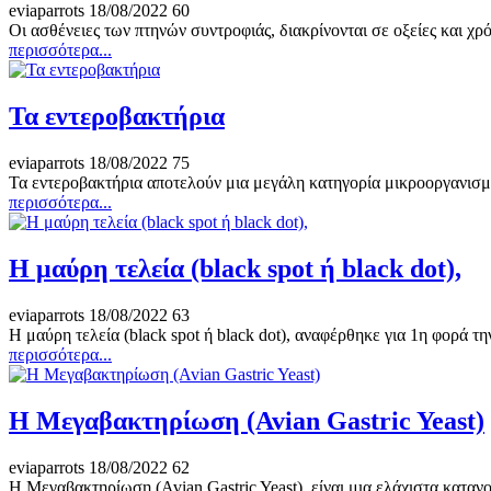
eviaparrots
18/08/2022
60
Οι ασθένειες των πτηνών συντροφιάς, διακρίνονται σε οξείες και χρ
περισσότερα...
Τα εντεροβακτήρια
eviaparrots
18/08/2022
75
Τα εντεροβακτήρια αποτελούν μια μεγάλη κατηγορία μικροοργανισμ
περισσότερα...
Η μαύρη τελεία (black spot ή black dot),
eviaparrots
18/08/2022
63
Η μαύρη τελεία (black spot ή black dot), αναφέρθηκε για 1η φορά τ
περισσότερα...
Η Μεγαβακτηρίωση (Avian Gastric Yeast)
eviaparrots
18/08/2022
62
Η Μεγαβακτηρίωση (Avian Gastric Yeast), είναι μια ελάχιστα κατανο