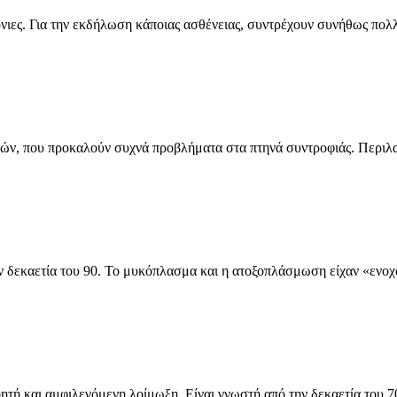
όνιες. Για την εκδήλωση κάποιας ασθένειας, συντρέχουν συνήθως πολλο
ών, που προκαλούν συχνά προβλήματα στα πτηνά συντροφιάς. Περιλα
ην δεκαετία του 90. Το μυκόπλασμα και η ατοξοπλάσμωση είχαν «ενοχο
ητή και αμφιλεγόμενη λοίμωξη. Είναι γνωστή από την δεκαετία του 70.