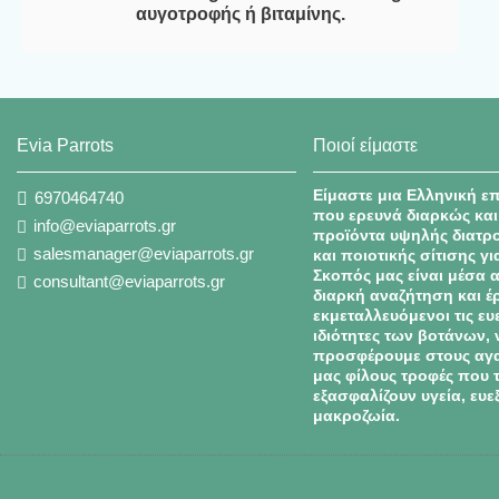
αυγοτροφής ή βιταμίνης.
Evia Parrots
Ποιοί είμαστε
Είμαστε μια Ελληνική ε
6970464740
που ερευνά διαρκώς και
info@eviaparrots.gr
προϊόντα υψηλής διατρο
salesmanager@eviaparrots.gr
και ποιοτικής σίτισης γι
Σκοπός μας είναι μέσα 
consultant@eviaparrots.gr
διαρκή αναζήτηση και έ
εκμεταλλευόμενοι τις ευ
ιδιότητες των βοτάνων, 
προσφέρουμε στους αγ
μας φίλους τροφές που 
εξασφαλίζουν υγεία, ευεξ
μακροζωία.