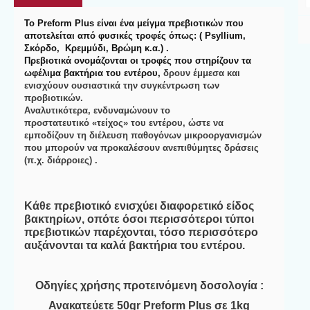
Το
Preform
Plus
είναι ένα μείγμα πρεβιοτικών που
αποτελείται από φυσικές τροφές όπως: (
Psyllium
,
Σκόρδο, Κρεμμύδι, Βρώμη κ.α.) .
Πρεβιοτικά ονομάζονται οι τροφές που στηρίζουν τα
ωφέλιμα βακτήρια του εντέρου,
δρουν έμμεσα και
ενισχύουν ουσιαστικά την συγκέντρωση των
προβιοτικών.
Αναλυτικότερα, ενδυναμώνουν το
προστατευτικό «τείχος» του εντέρου, ώστε να
εμποδίζουν τη διέλευση παθογόνων μικροοργανισμών
που μπορούν να προκαλέσουν ανεπιθύμητες δράσεις
(π.χ. διάρροιες) .
Κάθε πρεβιοτικό ενισχύει διαφορετικό είδος
βακτηρίων, οπότε όσοι περισσότεροι τύποι
πρεβιοτικών παρέχονται, τόσο περισσότερο
αυξάνονται τα καλά βακτήρια του εντέρου.
Οδηγίες χρήσης προτεινόμενη δοσολογία :
Ανακατεύετε 50
gr
Preform
Plus
σε 1
kg