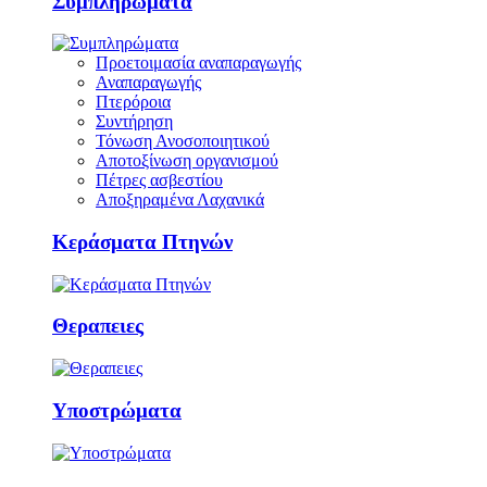
Συμπληρώματα
Προετοιμασία αναπαραγωγής
Αναπαραγωγής
Πτερόροια
Συντήρηση
Τόνωση Ανοσοποιητικού
Αποτοξίνωση οργανισμού
Πέτρες ασβεστίου
Αποξηραμένα Λαχανικά
Κεράσματα Πτηνών
Θεραπειες
Υποστρώματα