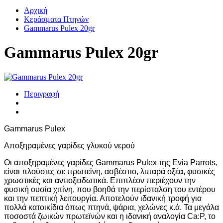
Αρχική
Κεράσματα Πτηνών
Gammarus Pulex 20gr
Gammarus Pulex 20gr
Περιγραφή
Gammarus Pulex
Αποξηραμένες γαρίδες γλυκού νερού
Οι αποξηραμένες γαρίδες Gammarus Pulex της Evia Parrots,
είναι πλούσιες σε πρωτεΐνη, ασβέστιο, λιπαρά οξέα, φυσικές
χρωστικές και αντιοξειδωτικά. Επιπλέον περιέχουν την
φυσική ουσία χιτίνη, που βοηθά την περίσταλση του εντέρου
και την πεπτική λειτουργία. Αποτελούν ιδανική τροφή για
πολλά κατοικίδια όπως πτηνά, ψάρια, χελώνες κ.ά. Τα μεγάλα
ποσοστά ζωικών πρωτεϊνών και η ιδανική αναλογία Ca:P, το