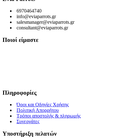
6970464740
info@eviaparrots.gr
salesmanager@eviaparrots.gr
consultant@eviaparrots.gr
Ποιοί είμαστε
Είμαστε μια Ελληνική επιχείρηση που ερευνά διαρκώς και παράγει
προϊόντα υψηλής διατροφικής αξίας και ποιοτικής σίτισης για
κατοικίδια. Σκοπός μας είναι μέσα από τη διαρκή αναζήτηση και
έρευνα, εκμεταλλευόμενοι τις ευεργετικές ιδιότητες των βοτάνων, να
προσφέρουμε στους αγαπημένους μας φίλους τροφές που τους
εξασφαλίζουν υγεία, ευεξία και μακροζωία.
Πληροφορίες
Όροι και Οδηγίες Χρήσης
Πολιτική Απορρήτου
Τρόποι αποστολής & πληρωμής
Συνεργάτες
Υποστήριξη πελατών