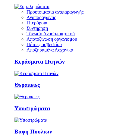
Προετοιμασία αναπαραγωγής
Αναπαραγωγής
Πτερόροια
Συντήρηση
Τόνωση Ανοσοποιητικού
Αποτοξίνωση οργανισμού
Πέτρες ασβεστίου
Αποξηραμένα Λαχανικά
Κεράσματα Πτηνών
Θεραπειες
Υποστρώματα
Βαφη Πουλιων