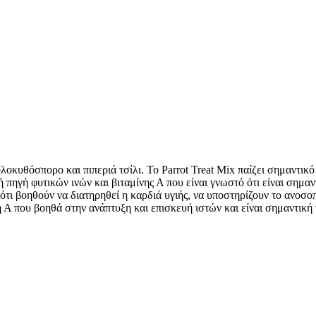
κολοκυθόσπορο και πιπεριά τσίλι. Το Parrot Treat Mix παίζει σημαντι
λή πηγή φυτικών ινών και βιταμίνης Α που είναι γνωστό ότι είναι σημα
τι βοηθούν να διατηρηθεί η καρδιά υγιής, να υποστηρίζουν το ανοσο
η Α που βοηθά στην ανάπτυξη και επισκευή ιστών και είναι σημαντική 