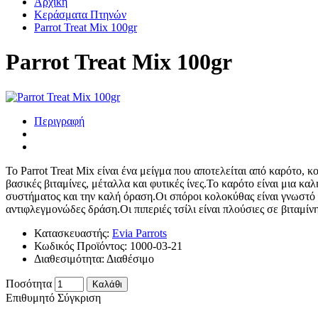
Αρχική
Κεράσματα Πτηνών
Parrot Treat Mix 100gr
Parrot Treat Mix 100gr
Περιγραφή
Το Parrot Treat Mix είναι ένα μείγμα που αποτελείται από καρότο, 
βασικές βιταμίνες, μέταλλα και φυτικές ίνες.Το καρότο είναι μια κα
συστήματος και την καλή όραση.Οι σπόροι κολοκύθας είναι γνωστό ό
αντιφλεγμονώδες δράση.Οι πιπεριές τσίλι είναι πλούσιες σε βιταμίν
Κατασκευαστής:
Evia Parrots
Κωδικός Προϊόντος:
1000-03-21
Διαθεσιμότητα:
Διαθέσιμο
Ποσότητα
Καλάθι
Επιθυμητό
Σύγκριση