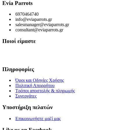
Evia Parrots
6970464740
info@eviaparrots.gr
salesmanager@eviaparrots.gr
consultant@eviaparrots.gr
Ποιοί είμαστε
Είμαστε μια Ελληνική επιχείρηση που ερευνά διαρκώς και παράγει προϊ
εκμεταλλευόμενοι τις ευεργετικές ιδιότητες των βοτάνων, να προσφέρ
Πληροφορίες
Όροι και Οδηγίες Χρήσης
Πολιτική Απορρήτου
Τρόποι αποστολής & πληρωμής
Συνεργάτες
Υποστήριξη πελατών
Επικοινωνήστε μαζί μας
Like us on Facebook