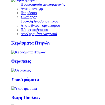
Προετοιμασία αναπαραγωγής
Αναπαραγωγής
Πτερόροια
Συντήρηση
Τόνωση Ανοσοποιητικού
Αποτοξίνωση οργανισμού
Πέτρες ασβεστίου
Αποξηραμένα Λαχανικά
Κεράσματα Πτηνών
Θεραπειες
Υποστρώματα
Βαφη Πουλιων