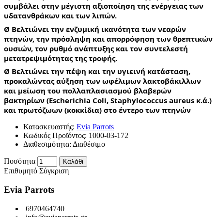
συμβάλει στην μέγιστη αξιοποίηση της ενέργειας των 
υδατανθράκων και των λιπών.
Ø Βελτιώνει την ενζυμική ικανότητα των νεαρών 
πτηνών, την πρόσληψη και απορρόφηση των θρεπτικών 
ουσιών, τον ρυθμό ανάπτυξης και τον συντελεστή 
μετατρεψιμότητας της τροφής.
Ø Βελτιώνει την πέψη και την υγιεινή κατάσταση, 
προκαλώντας αύξηση των ωφέλιμων λακτοβάκιλλων 
και μείωση του πολλαπλασιασμού βλαβερών 
βακτηρίων (Escherichia Coli, Staphylococcus aureus κ.ά.) 
και πρωτόζωων (κοκκίδια) στο έντερο των πτηνών
Κατασκευαστής:
Evia Parrots
Κωδικός Προϊόντος:
1000-03-172
Διαθεσιμότητα:
Διαθέσιμο
Ποσότητα
Καλάθι
Επιθυμητό
Σύγκριση
Evia Parrots
6970464740