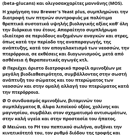
(beta-glucans) και ολιγοσακχαρίτες μαννάνης (MOS).
Η χορήγηση του Brewer's Yeast plus, συμπληρώνει την 
διατροφή των πτηνών συντροφιάς με πολύτιμα 
θρεπτικά συστατικά υψηλής βιολογικής αξίας καθ’ όλη 
την διάρκεια του έτους. Απαραίτητο συμπλήρωμα 
ιδιαίτερα σε περιόδους αυξημένων αναγκών και στρες, 
όπως κατά την περίοδο της αναπαραγωγής, της 
ανάπτυξης, κατά τον απογαλακτισμό των νεοσσών, την 
πτερόρροια, σε εκθέσεις και διαγωνισμούς, μετά από 
ασθένεια ή θεραπευτικές αγωγές κτλ.
Ø Περιέχει άριστο διατροφικό προφίλ αμινοξέων με 
μεγάλη βιοδιαθεσιμότητα, συμβάλλοντας στην σωστή 
ανάπτυξη του σώματος και του πτερώματος των 
νεοσσών και στην ομαλή αλλαγή του πτερώματος κατά 
την πτερόρροια.
Ø Ο συνδυασμός αμινοξέων, βιταμινών του 
συμπλέγματος Β, άλφα λιποϊκού οξέος, χολίνης και 
μαγνησίου, συμβάλει στον σχηματισμό αντισωμάτων, 
στην καλή υγεία και στην προστασία του ήπατος.
Ø Μειώνει το PH του πεπτικού σωλήνα, αυξάνει την 
κινητικότητά του, τον ρυθμό διόδου της τροφής και 