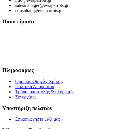
info@eviaparrots.gr
salesmanager@eviaparrots.gr
consultant@eviaparrots.gr
Ποιοί είμαστε
Είμαστε μια Ελληνική επιχείρηση που ερευνά διαρκώς και παράγει
προϊόντα υψηλής διατροφικής αξίας και ποιοτικής σίτισης για
κατοικίδια. Σκοπός μας είναι μέσα από τη διαρκή αναζήτηση και
έρευνα, εκμεταλλευόμενοι τις ευεργετικές ιδιότητες των βοτάνων, να
προσφέρουμε στους αγαπημένους μας φίλους τροφές που τους
εξασφαλίζουν υγεία, ευεξία και μακροζωία.
Πληροφορίες
Όροι και Οδηγίες Χρήσης
Πολιτική Απορρήτου
Τρόποι αποστολής & πληρωμής
Συνεργάτες
Υποστήριξη πελατών
Επικοινωνήστε μαζί μας