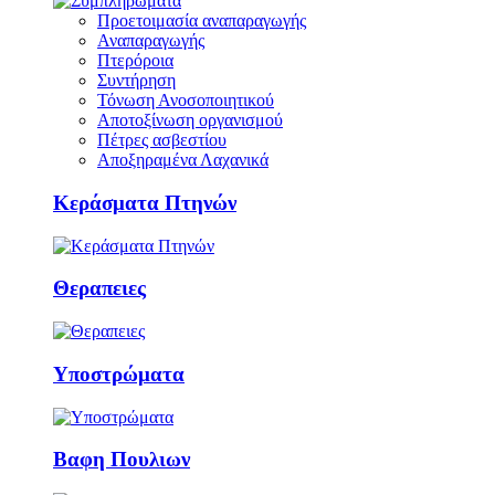
Προετοιμασία αναπαραγωγής
Αναπαραγωγής
Πτερόροια
Συντήρηση
Τόνωση Ανοσοποιητικού
Αποτοξίνωση οργανισμού
Πέτρες ασβεστίου
Αποξηραμένα Λαχανικά
Κεράσματα Πτηνών
Θεραπειες
Υποστρώματα
Βαφη Πουλιων