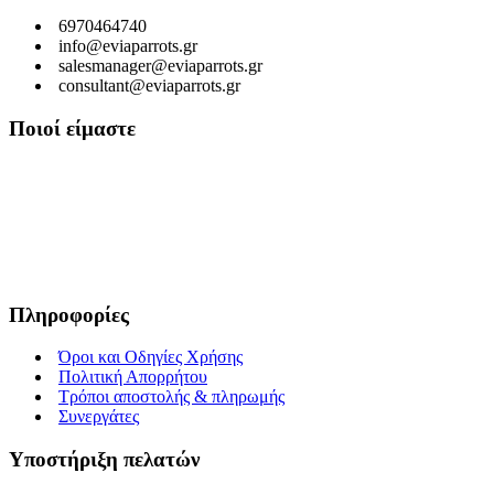
6970464740
info@eviaparrots.gr
salesmanager@eviaparrots.gr
consultant@eviaparrots.gr
Ποιοί είμαστε
Είμαστε μια Ελληνική επιχείρηση που ερευνά διαρκώς και παράγει
προϊόντα υψηλής διατροφικής αξίας και ποιοτικής σίτισης για
κατοικίδια. Σκοπός μας είναι μέσα από τη διαρκή αναζήτηση και
έρευνα, εκμεταλλευόμενοι τις ευεργετικές ιδιότητες των βοτάνων, να
προσφέρουμε στους αγαπημένους μας φίλους τροφές που τους
εξασφαλίζουν υγεία, ευεξία και μακροζωία.
Πληροφορίες
Όροι και Οδηγίες Χρήσης
Πολιτική Απορρήτου
Τρόποι αποστολής & πληρωμής
Συνεργάτες
Υποστήριξη πελατών