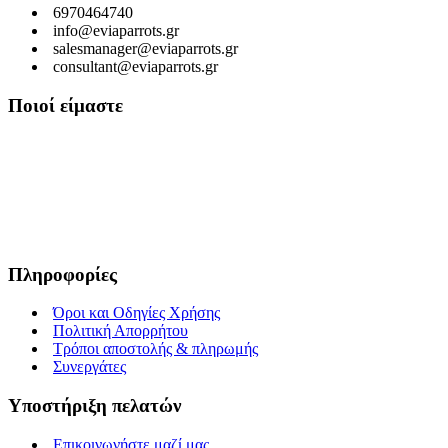
6970464740
info@eviaparrots.gr
salesmanager@eviaparrots.gr
consultant@eviaparrots.gr
Ποιοί είμαστε
Είμαστε μια Ελληνική επιχείρηση που ερευνά διαρκώς και παράγει
προϊόντα υψηλής διατροφικής αξίας και ποιοτικής σίτισης για
κατοικίδια. Σκοπός μας είναι μέσα από τη διαρκή αναζήτηση και
έρευνα, εκμεταλλευόμενοι τις ευεργετικές ιδιότητες των βοτάνων, να
προσφέρουμε στους αγαπημένους μας φίλους τροφές που τους
εξασφαλίζουν υγεία, ευεξία και μακροζωία.
Πληροφορίες
Όροι και Οδηγίες Χρήσης
Πολιτική Απορρήτου
Τρόποι αποστολής & πληρωμής
Συνεργάτες
Υποστήριξη πελατών
Επικοινωνήστε μαζί μας