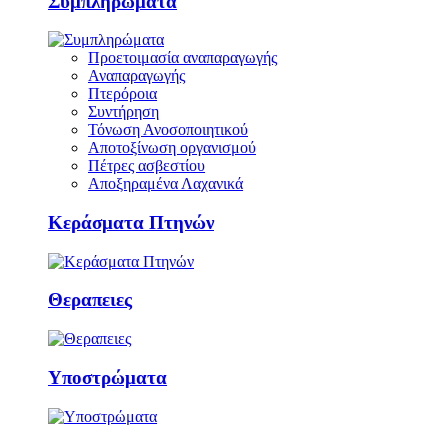
Συμπληρώματα
Προετοιμασία αναπαραγωγής
Αναπαραγωγής
Πτερόροια
Συντήρηση
Τόνωση Ανοσοποιητικού
Αποτοξίνωση οργανισμού
Πέτρες ασβεστίου
Αποξηραμένα Λαχανικά
Κεράσματα Πτηνών
Θεραπειες
Υποστρώματα