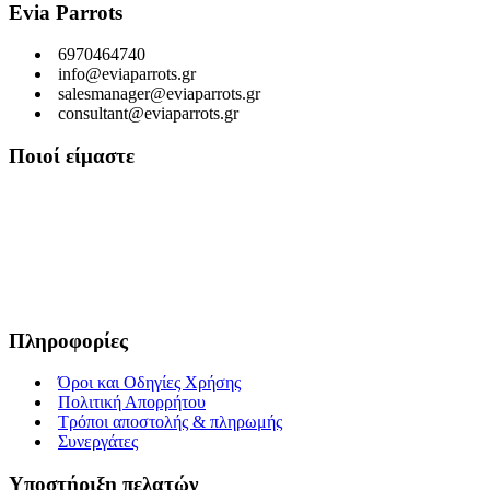
Evia Parrots
6970464740
info@eviaparrots.gr
salesmanager@eviaparrots.gr
consultant@eviaparrots.gr
Ποιοί είμαστε
Είμαστε μια Ελληνική επιχείρηση που ερευνά διαρκώς και παράγει
προϊόντα υψηλής διατροφικής αξίας και ποιοτικής σίτισης για
κατοικίδια. Σκοπός μας είναι μέσα από τη διαρκή αναζήτηση και
έρευνα, εκμεταλλευόμενοι τις ευεργετικές ιδιότητες των βοτάνων, να
προσφέρουμε στους αγαπημένους μας φίλους τροφές που τους
εξασφαλίζουν υγεία, ευεξία και μακροζωία.
Πληροφορίες
Όροι και Οδηγίες Χρήσης
Πολιτική Απορρήτου
Τρόποι αποστολής & πληρωμής
Συνεργάτες
Υποστήριξη πελατών