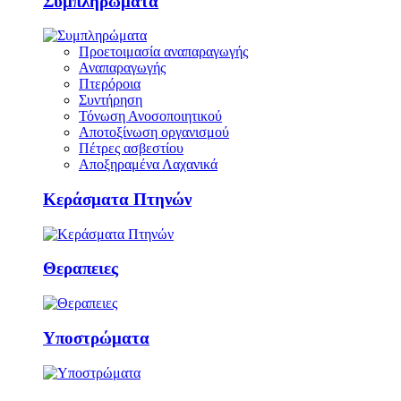
Συμπληρώματα
Προετοιμασία αναπαραγωγής
Αναπαραγωγής
Πτερόροια
Συντήρηση
Τόνωση Ανοσοποιητικού
Αποτοξίνωση οργανισμού
Πέτρες ασβεστίου
Αποξηραμένα Λαχανικά
Κεράσματα Πτηνών
Θεραπειες
Υποστρώματα